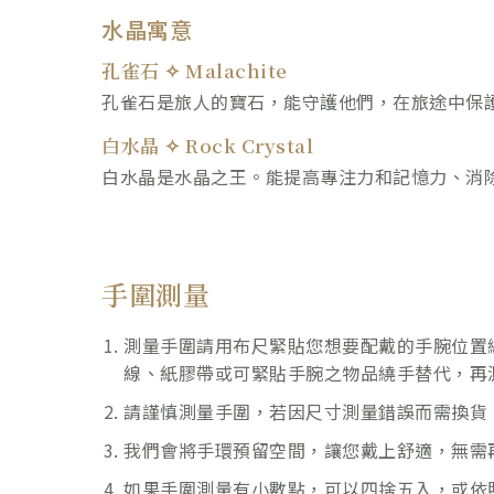
水晶寓意
孔雀石 ✧ Malachite
孔雀石是旅人的寶石，能守護他們，在旅途中保
白水晶 ✧ Rock Crystal
白水晶是水晶之王。能提高專注力和記憶力、消
手圍測量
測量手圍請用布尺緊貼您想要配戴的手腕位置
線、紙膠帶或可緊貼手腕之物品繞手替代，再
請謹慎測量手圍，若因尺寸測量錯誤而需換貨
我們會將手環預留空間，讓您戴上舒適，無需
如果手圍測量有小數點，可以四捨五入，或依