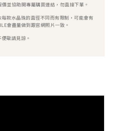
手報價並協助開專屬購買連結，勿直接下單。
依每款水晶珠的直徑不同而有限制，可能會有
ILE會盡量做到跟官網照片一致。
不便敬請見諒。