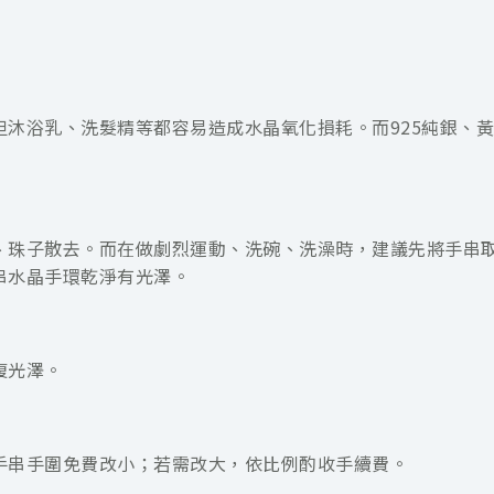
沐浴乳、洗髮精等都容易造成水晶氧化損耗。而925純銀、黃
、珠子散去。而在做劇烈運動、洗碗、洗澡時，建議先將手串
串水晶手環乾淨有光澤。
復光澤。
手串手圍免費改小；若需改大，依比例酌收手續費。