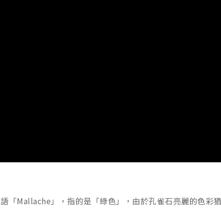
希臘語「Mallache」，指的是「綠色」，由於孔雀石亮麗的