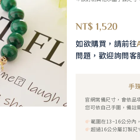
NT$
1,520
如欲購買，請前往
問題，歡迎詢問客
手
官網常備尺寸，會依品項
您可依自己手圍，備註
範圍在13~16公分內
超過16公分屬訂製