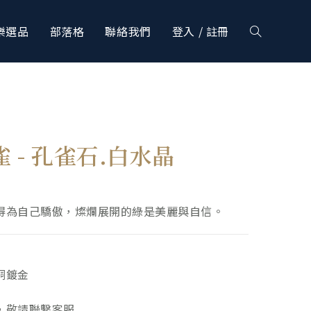
樂選品
部落格
聯絡我們
登入 / 註冊
雀 - 孔雀石.白水晶
得為自己驕傲，燦爛展開的綠是美麗與自信。
銅鍍金
，敬請聯繫客服