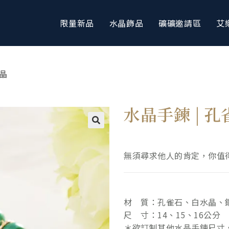
限量新品
水晶飾品
礦礦邀請區
艾
水晶
水晶手鍊 | 孔
無須尋求他人的肯定，你值
材 質：孔雀石、白水晶、
尺 寸：14、15、16公分
＊欲訂制其他水晶手鍊尺寸