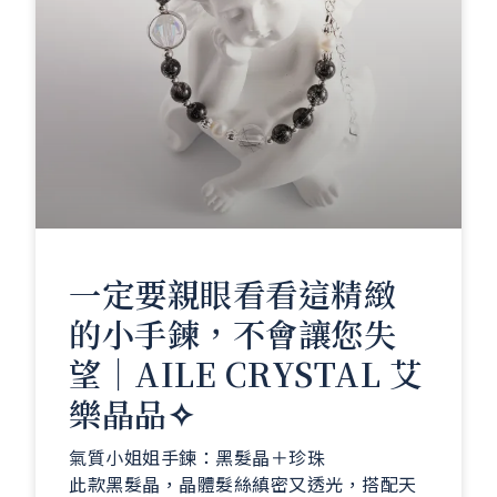
一定要親眼看看這精緻
的小手鍊，不會讓您失
望｜AILE CRYSTAL 艾
樂晶品✧
氣質小姐姐手鍊：黑髮晶＋珍珠
此款黑髮晶，晶體髮絲縝密又透光，搭配天