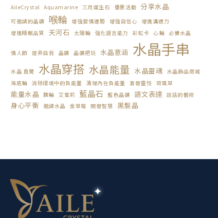
分享水晶
AileCrystal
Aquamarine
三月誕生石
優惠活動
喉輪
可邀請的晶礦
增強愛情運勢
增強自信心
增進溝通力
天河石
增進睡眠品質
太陽輪
強化語言能力
彩虹卡
心輪
必備水晶
水晶手串
水晶意涵
情人節
提昇自我
晶礦
晶礦把玩
水晶穿搭
水晶能量
水晶靈魂
水晶 直覺
水晶飾品商城
海底輪
消除環境中的負能量
清理內在負能量
激發靈性
琉璃草
藍晶石
能量水晶
語文表達
臍輪
艾蜜莉
藍色晶礦
說話的藝術
身心平衡
黑髮晶
邀請水晶
金草莓
開發智慧