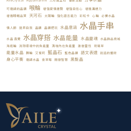
AileCrystal
Aquamarine
三月誕生石
優惠活動
喉輪
可邀請的晶礦
增強愛情運勢
增強自信心
增進溝通力
天河石
增進睡眠品質
太陽輪
強化語言能力
彩虹卡
心輪
必備水晶
水晶手串
水晶意涵
情人節
提昇自我
晶礦
晶礦把玩
水晶穿搭
水晶能量
水晶靈魂
水晶 直覺
水晶飾品商城
海底輪
消除環境中的負能量
清理內在負能量
激發靈性
琉璃草
藍晶石
能量水晶
語文表達
臍輪
艾蜜莉
藍色晶礦
說話的藝術
身心平衡
黑髮晶
邀請水晶
金草莓
開發智慧