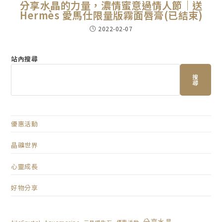
分享水晶的力量，濃情蜜意過情人節｜送
Hermès 愛馬仕限量版霧面唇膏(已結束)
2022-02-07
站內搜尋
搜
尋
優惠活動
晶礦世界
心靈成長
好物分享
分享水晶