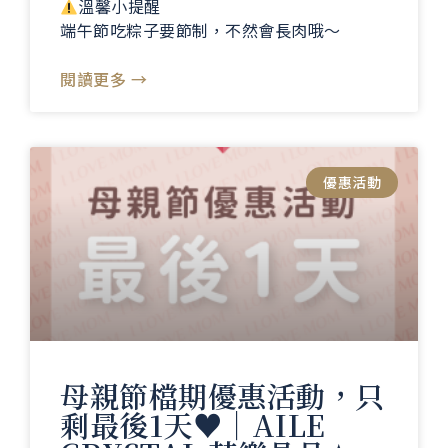
溫馨小提醒
端午節吃粽子要節制，不然會長肉哦～
閱讀更多 →
優惠活動
母親節檔期優惠活動，只
剩最後1天♥️｜AILE