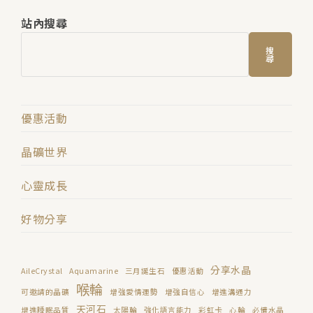
站內搜尋
搜
尋
優惠活動
晶礦世界
心靈成長
好物分享
分享水晶
AileCrystal
Aquamarine
三月誕生石
優惠活動
喉輪
可邀請的晶礦
增強愛情運勢
增強自信心
增進溝通力
天河石
增進睡眠品質
太陽輪
強化語言能力
彩虹卡
心輪
必備水晶