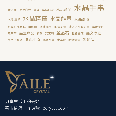
水晶手串
水晶意涵
情人節
提昇自我
晶礦
晶礦把玩
水晶穿搭
水晶能量
水晶靈魂
水晶 直覺
水晶飾品商城
海底輪
消除環境中的負能量
清理內在負能量
激發靈性
藍晶石
能量水晶
語文表達
琉璃草
臍輪
艾蜜莉
藍色晶礦
身心平衡
黑髮晶
說話的藝術
邀請水晶
金草莓
開發智慧
分享生活中的美好。
客服信箱：
info@ailecrystal.com