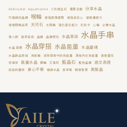
分享水晶
AileCrystal
Aquamarine
三月誕生石
優惠活動
喉輪
可邀請的晶礦
增強愛情運勢
增強自信心
增進溝通力
天河石
增進睡眠品質
太陽輪
強化語言能力
彩虹卡
心輪
必備水晶
水晶手串
水晶意涵
情人節
提昇自我
晶礦
晶礦把玩
水晶穿搭
水晶能量
水晶靈魂
水晶 直覺
水晶飾品商城
海底輪
消除環境中的負能量
清理內在負能量
激發靈性
藍晶石
能量水晶
語文表達
琉璃草
臍輪
艾蜜莉
藍色晶礦
身心平衡
黑髮晶
說話的藝術
邀請水晶
金草莓
開發智慧