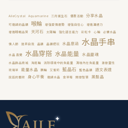
分享水晶
AileCrystal
Aquamarine
三月誕生石
優惠活動
喉輪
可邀請的晶礦
增強愛情運勢
增強自信心
增進溝通力
天河石
增進睡眠品質
太陽輪
強化語言能力
彩虹卡
心輪
必備水晶
水晶手串
水晶意涵
情人節
提昇自我
晶礦
晶礦把玩
水晶穿搭
水晶能量
水晶靈魂
水晶 直覺
水晶飾品商城
海底輪
消除環境中的負能量
清理內在負能量
激發靈性
藍晶石
能量水晶
語文表達
琉璃草
臍輪
艾蜜莉
藍色晶礦
身心平衡
黑髮晶
說話的藝術
邀請水晶
金草莓
開發智慧