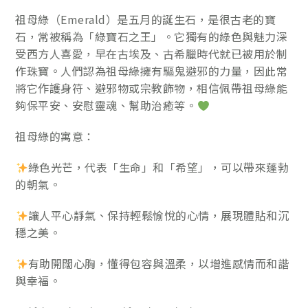
祖母綠（Emerald）是五月的誕生石，是很古老的寶
石，常被稱為「綠寶石之王」。它獨有的綠色與魅力深
受西方人喜愛，早在古埃及、古希臘時代就已被用於制
作珠寶。人們認為祖母綠擁有驅鬼避邪的力量，因此常
將它作護身符、避邪物或宗教飾物，相信佩帶祖母綠能
夠保平安、安慰靈魂、幫助治癒等。
祖母綠的寓意：
綠色光芒，代表「生命」和「希望」，可以帶來蓬勃
的朝氣。
讓人平心靜氣、保持輕鬆愉悅的心情，展現體貼和沉
穩之美。
有助開闊心胸，懂得包容與溫柔，以增進感情而和諧
與幸福。