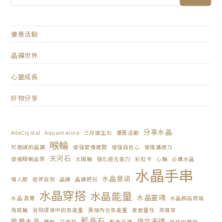
優惠活動
晶礦世界
心靈成長
好物分享
分享水晶
AileCrystal
Aquamarine
三月誕生石
優惠活動
喉輪
可邀請的晶礦
增強愛情運勢
增強自信心
增進溝通力
天河石
增進睡眠品質
太陽輪
強化語言能力
彩虹卡
心輪
必備水晶
水晶手串
水晶意涵
情人節
提昇自我
晶礦
晶礦把玩
水晶穿搭
水晶能量
水晶靈魂
水晶 直覺
水晶飾品商城
海底輪
消除環境中的負能量
清理內在負能量
激發靈性
琉璃草
藍晶石
能量水晶
語文表達
臍輪
艾蜜莉
藍色晶礦
說話的藝術