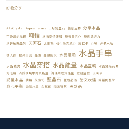
好物分享
分享水晶
AileCrystal
Aquamarine
三月誕生石
優惠活動
喉輪
可邀請的晶礦
增強愛情運勢
增強自信心
增進溝通力
天河石
增進睡眠品質
太陽輪
強化語言能力
彩虹卡
心輪
必備水晶
水晶手串
水晶意涵
情人節
提昇自我
晶礦
晶礦把玩
水晶穿搭
水晶能量
水晶靈魂
水晶 直覺
水晶飾品商城
海底輪
消除環境中的負能量
清理內在負能量
激發靈性
琉璃草
藍晶石
能量水晶
語文表達
臍輪
艾蜜莉
藍色晶礦
說話的藝術
身心平衡
黑髮晶
邀請水晶
金草莓
開發智慧