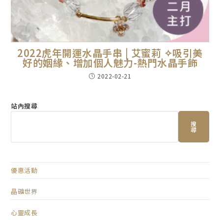
2022虎年開運水晶手串 | 艾蜜莉 ✧吸引美
好的姻緣、增加個人魅力-熱門水晶手飾
2022-02-21
站內搜尋
搜
尋
優惠活動
晶礦世界
心靈成長