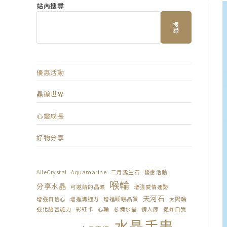
站內搜尋
搜
尋
優惠活動
晶礦世界
心靈成長
好物分享
AileCrystal
Aquamarine
三月誕生石
優惠活動
喉輪
分享水晶
可邀請的晶礦
增強愛情運勢
天河石
增強自信心
增進溝通力
增進睡眠品質
太陽輪
強化語言能力
彩虹卡
心輪
必備水晶
情人節
提昇自我
水晶手串