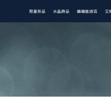
限量新品
水晶飾品
礦礦邀請區
艾