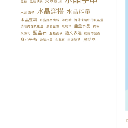
水晶意涵
晶礦
晶礦把玩
水晶穿搭
水晶能量
水晶 直覺
水晶靈魂
水晶飾品商城
海底輪
消除環境中的負能量
能量水晶
清理內在負能量
激發靈性
琉璃草
臍輪
藍晶石
語文表達
艾蜜莉
藍色晶礦
說話的藝術
身心平衡
黑髮晶
邀請水晶
金草莓
開發智慧