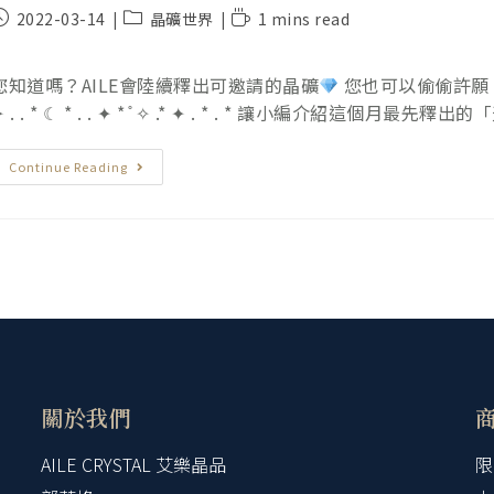
2022-03-14
晶礦世界
1 mins read
您知道嗎？AILE會陸續釋出可邀請的晶礦
您也可以偷偷許願，讓我們
✦ . . * ☾ * . . ✦ * ̊ ✧ .* ✦ . * . * 讓小編介紹這個月最
Continue Reading
關於我們
AILE CRYSTAL 艾樂晶品
限