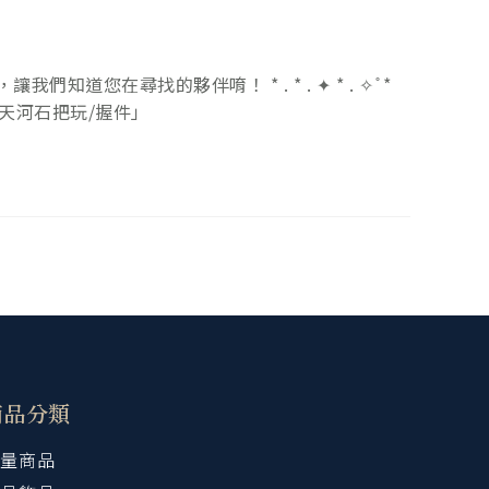
知道您在尋找的夥伴唷！ * . * . ✦ * . ✧ ̊ *
先釋出的「天河石把玩/握件」
商品分類
量商品