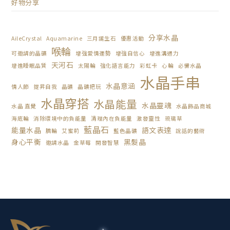
好物分享
分享水晶
AileCrystal
Aquamarine
三月誕生石
優惠活動
喉輪
可邀請的晶礦
增強愛情運勢
增強自信心
增進溝通力
天河石
增進睡眠品質
太陽輪
強化語言能力
彩虹卡
心輪
必備水晶
水晶手串
水晶意涵
情人節
提昇自我
晶礦
晶礦把玩
水晶穿搭
水晶能量
水晶靈魂
水晶 直覺
水晶飾品商城
海底輪
消除環境中的負能量
清理內在負能量
激發靈性
琉璃草
藍晶石
能量水晶
語文表達
臍輪
艾蜜莉
藍色晶礦
說話的藝術
身心平衡
黑髮晶
邀請水晶
金草莓
開發智慧