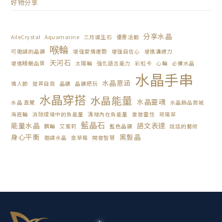
好物分享
分享水晶
AileCrystal
Aquamarine
三月誕生石
優惠活動
喉輪
可邀請的晶礦
增強愛情運勢
增強自信心
增進溝通力
天河石
增進睡眠品質
太陽輪
強化語言能力
彩虹卡
心輪
必備水晶
水晶手串
水晶意涵
情人節
提昇自我
晶礦
晶礦把玩
水晶穿搭
水晶能量
水晶靈魂
水晶 直覺
水晶飾品商城
海底輪
消除環境中的負能量
清理內在負能量
激發靈性
琉璃草
藍晶石
能量水晶
語文表達
臍輪
艾蜜莉
藍色晶礦
說話的藝術
身心平衡
黑髮晶
邀請水晶
金草莓
開發智慧