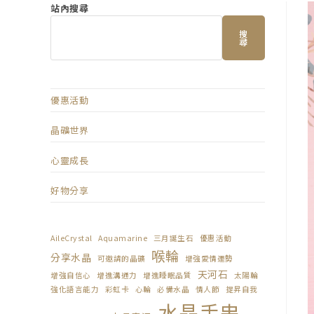
站內搜尋
搜
尋
優惠活動
晶礦世界
心靈成長
好物分享
AileCrystal
Aquamarine
三月誕生石
優惠活動
喉輪
分享水晶
可邀請的晶礦
增強愛情運勢
天河石
增強自信心
增進溝通力
增進睡眠品質
太陽輪
強化語言能力
彩虹卡
心輪
必備水晶
情人節
提昇自我
水晶手串