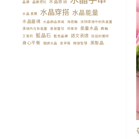
水晶意涵
晶礦
晶礦把玩
水晶穿搭
水晶能量
水晶 直覺
水晶靈魂
水晶飾品商城
海底輪
消除環境中的負能量
能量水晶
清理內在負能量
激發靈性
琉璃草
臍輪
藍晶石
語文表達
艾蜜莉
藍色晶礦
說話的藝術
身心平衡
黑髮晶
邀請水晶
金草莓
開發智慧