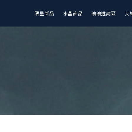
限量新品
水晶飾品
礦礦邀請區
艾