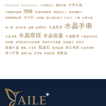
分享水晶
AileCrystal
Aquamarine
三月誕生石
優惠活動
喉輪
可邀請的晶礦
增強愛情運勢
增強自信心
增進溝通力
天河石
增進睡眠品質
太陽輪
強化語言能力
彩虹卡
心輪
必備水晶
水晶手串
水晶意涵
情人節
提昇自我
晶礦
晶礦把玩
水晶穿搭
水晶能量
水晶靈魂
水晶 直覺
水晶飾品商城
海底輪
消除環境中的負能量
清理內在負能量
激發靈性
琉璃草
藍晶石
能量水晶
語文表達
臍輪
艾蜜莉
藍色晶礦
說話的藝術
身心平衡
黑髮晶
邀請水晶
金草莓
開發智慧