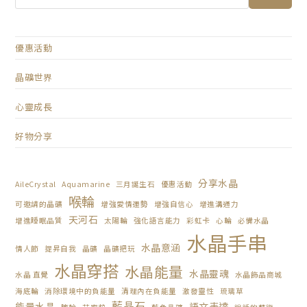
優惠活動
晶礦世界
心靈成長
好物分享
分享水晶
AileCrystal
Aquamarine
三月誕生石
優惠活動
喉輪
可邀請的晶礦
增強愛情運勢
增強自信心
增進溝通力
天河石
增進睡眠品質
太陽輪
強化語言能力
彩虹卡
心輪
必備水晶
水晶手串
水晶意涵
情人節
提昇自我
晶礦
晶礦把玩
水晶穿搭
水晶能量
水晶靈魂
水晶 直覺
水晶飾品商城
海底輪
消除環境中的負能量
清理內在負能量
激發靈性
琉璃草
藍晶石
能量水晶
語文表達