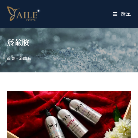
選單
菸鹼胺
首頁
-
菸鹼胺