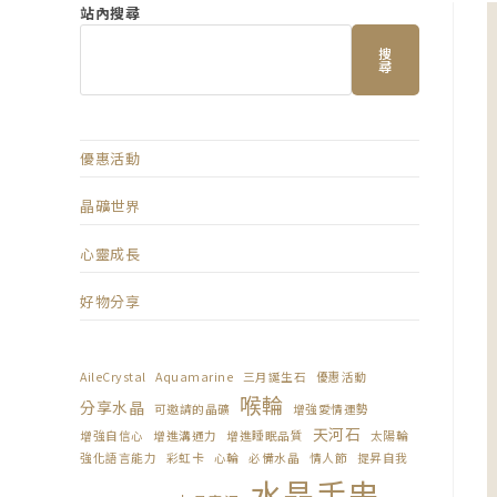
站內搜尋
搜
尋
優惠活動
晶礦世界
心靈成長
好物分享
AileCrystal
Aquamarine
三月誕生石
優惠活動
喉輪
分享水晶
可邀請的晶礦
增強愛情運勢
天河石
增強自信心
增進溝通力
增進睡眠品質
太陽輪
強化語言能力
彩虹卡
心輪
必備水晶
情人節
提昇自我
水晶手串