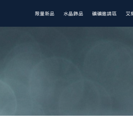
限量新品
水晶飾品
礦礦邀請區
艾