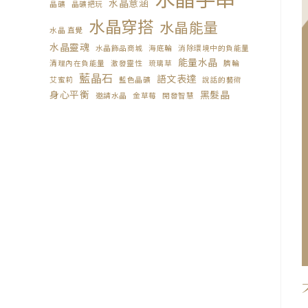
水晶意涵
晶礦
晶礦把玩
水晶穿搭
水晶能量
水晶 直覺
水晶靈魂
水晶飾品商城
海底輪
消除環境中的負能量
能量水晶
清理內在負能量
激發靈性
琉璃草
臍輪
藍晶石
語文表達
艾蜜莉
藍色晶礦
說話的藝術
身心平衡
黑髮晶
邀請水晶
金草莓
開發智慧