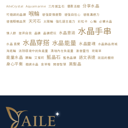
分享水晶
AileCrystal
Aquamarine
三月誕生石
優惠活動
喉輪
可邀請的晶礦
增強愛情運勢
增強自信心
增進溝通力
天河石
增進睡眠品質
太陽輪
強化語言能力
彩虹卡
心輪
必備水晶
水晶手串
水晶意涵
情人節
提昇自我
晶礦
晶礦把玩
水晶穿搭
水晶能量
水晶靈魂
水晶 直覺
水晶飾品商城
海底輪
消除環境中的負能量
清理內在負能量
激發靈性
琉璃草
藍晶石
能量水晶
語文表達
臍輪
艾蜜莉
藍色晶礦
說話的藝術
身心平衡
黑髮晶
邀請水晶
金草莓
開發智慧